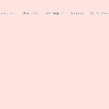
llkommen
Über mich
Werdegang
Training
Social Walk
e Scho