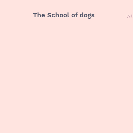
The School of dogs
Wi
Th
of